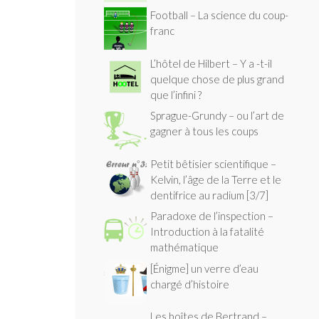
Football – La science du coup-
franc
L’hôtel de Hilbert – Y a -t-il
quelque chose de plus grand
que l’infini ?
Sprague-Grundy – ou l’art de
gagner à tous les coups
Petit bêtisier scientifique –
Kelvin, l’âge de la Terre et le
dentifrice au radium [3/7]
Paradoxe de l’inspection –
Introduction à la fatalité
mathématique
[Énigme] un verre d’eau
chargé d’histoire
Les boîtes de Bertrand –