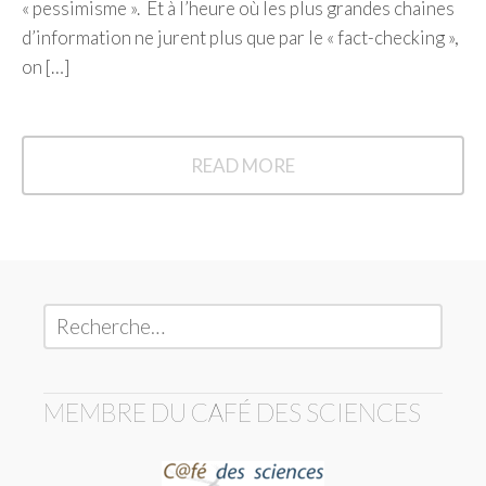
« pessimisme ». Et à l’heure où les plus grandes chaines
d’information ne jurent plus que par le « fact-checking »,
on […]
READ MORE
L’EFFET
YULE-
SIMPSON
OU
COMMENT
BOOSTER
LA
CONFIANCE
PAR
Rechercher :
LE
CHIFFRE
MEMBRE DU CAFÉ DES SCIENCES