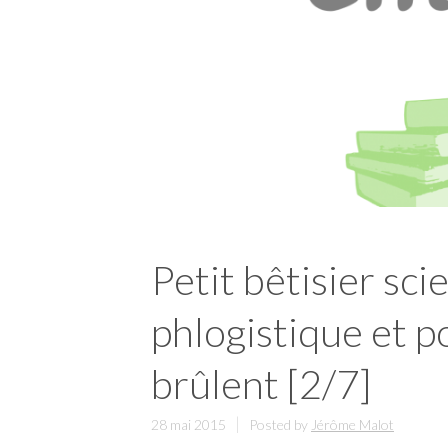
Petit bêtisier sci
phlogistique et p
brûlent [2/7]
28 mai 2015
Posted by
Jérôme Malot