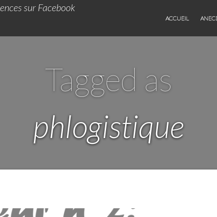
iences sur Facebook
ACCUEIL
ANEC
Tagged as
phlogistique