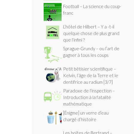
Football – La science du coup-
franc
L’hôtel de Hilbert – Y a -t-il
quelque chose de plus grand
que l’infini ?
Sprague-Grundy – ou l’art de
gagner à tous les coups
Petit bêtisier scientifique –
Kelvin, l’âge de la Terre et le
dentifrice au radium [3/7]
Paradoxe de l’inspection –
Introduction à la fatalité
mathématique
[Énigme] un verre d’eau
chargé d’histoire
Les boîtes de Bertrand –