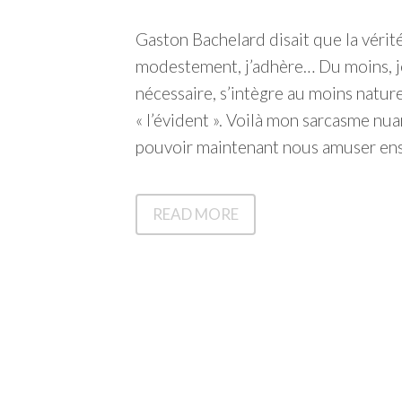
Gaston Bachelard disait que la vérité
modestement, j’adhère… Du moins, je p
nécessaire, s’intègre au moins natur
« l’évident ». Voilà mon sarcasme nua
pouvoir maintenant nous amuser en
PETIT
READ MORE
BÊTISIER
SCIENTIFIQUE
–
LA
PHLOGISTIQUE
ET
POURQUOI
LES
CORPS
BRÛLENT
[2/7]