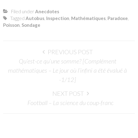
Filed under
Anecdotes
Tagged
Autobus
,
Inspection
,
Mathématiques
,
Paradoxe
,
Poisson
,
Sondage
Post
PREVIOUS POST
navigation
Qu’est-ce qu’une somme? [Complément
mathématiques – Le jour où l’infini a été évalué à
-1/12]
NEXT POST
Football – La science du coup-franc