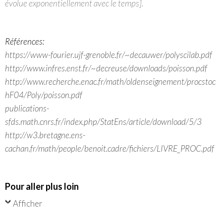
évolue exponentiellement avec le temps].
Références:
https://www-fourier.ujf-grenoble.fr/~decauwer/polyscilab.pdf
http://www.infres.enst.fr/~decreuse/downloads/poisson.pdf
http://www.recherche.enac.fr/math/oldenseignement/procstoc
hF04/Poly/poisson.pdf
publications-
sfds.math.cnrs.fr/index.php/StatEns/article/download/5/3
http://w3.bretagne.ens-
cachan.fr/math/people/benoit.cadre/fichiers/LIVRE_PROC.pdf
Pour aller plus loin
Afficher